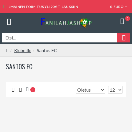
ILMAINEN TOIMITUS YLI 90 € TILAUKSIIN
€
EURO
0
Klubeille
Santos FC
SANTOS FC
0