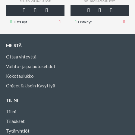
sis. alv 24 %:30.85€
sis. alv 24 %:30.85€
Osta nyt
Osta nyt
MEISTÄ
Ottaa yhteyttä
Vaihto- ja palautusehdot
Kokotaulukko
Ohjeet & Usein Kysyttyä
TILINI
Tilini
Tilaukset
Tytäryhtiöt