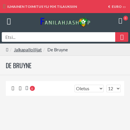
ILMAINEN TOIMITUS YLI 90 € TILAUKSIIN
€
EURO
0
Jalkapalloilijat
De Bruyne
DE BRUYNE
0