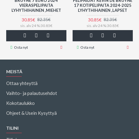
BRUYNE 7 EURO 2024
PELIPAIDAT KEVIN DE BRUYNE
VIERASPELIPAITA
17 KOTIPELIPAITA 2024-2025
LYHYTHIHAINEN ,MIEHET
LYHYTHIHAINEN ,LAPSET
30.85€
30.85€
82.35€
82.35€
sis. alv 24 %:30.85€
sis. alv 24 %:30.85€
Osta nyt
Osta nyt
MEISTÄ
Ottaa yhteyttä
Vaihto- ja palautusehdot
Kokotaulukko
Ohjeet & Usein Kysyttyä
TILINI