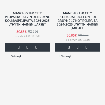
MANCHESTER CITY
MANCHESTER CITY
PELIPAIDAT KEVIN DE BRUYNE
PELIPAIDAT UCL FONT DE
KOLMASPELIPAITA 2024-2025
BRUYNE 17 KOTIPELIPAITA
LYHYTHIHAINEN ,LAPSET
2024-2025 LYHYTHIHAINEN
,MIEHET
30.85€
82.35€
30.85€
82.35€
sis. alv 24 %:30.85€
sis. alv 24 %:30.85€
Osta nyt
Osta nyt