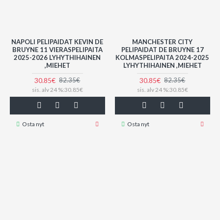
NAPOLI PELIPAIDAT KEVIN DE
MANCHESTER CITY
BRUYNE 11 VIERASPELIPAITA
PELIPAIDAT DE BRUYNE 17
2025-2026 LYHYTHIHAINEN
KOLMASPELIPAITA 2024-2025
,MIEHET
LYHYTHIHAINEN ,MIEHET
30.85€
30.85€
82.35€
82.35€
sis. alv 24 %:30.85€
sis. alv 24 %:30.85€
Osta nyt
Osta nyt