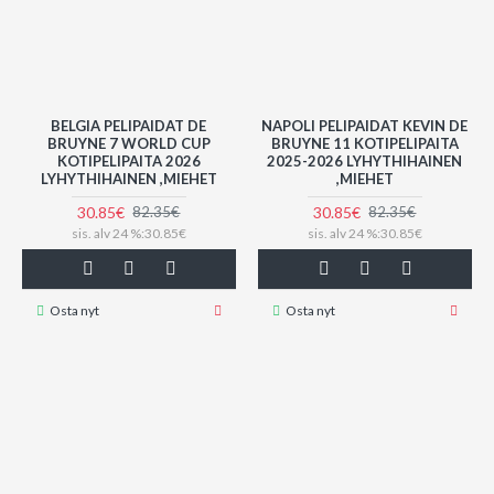
BELGIA PELIPAIDAT DE
NAPOLI PELIPAIDAT KEVIN DE
BRUYNE 7 WORLD CUP
BRUYNE 11 KOTIPELIPAITA
KOTIPELIPAITA 2026
2025-2026 LYHYTHIHAINEN
LYHYTHIHAINEN ,MIEHET
,MIEHET
30.85€
30.85€
82.35€
82.35€
sis. alv 24 %:30.85€
sis. alv 24 %:30.85€
Osta nyt
Osta nyt