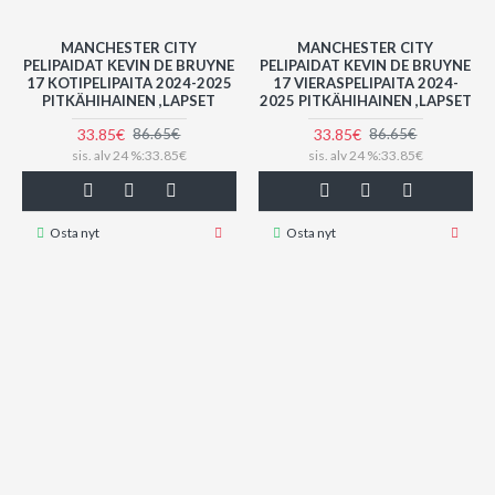
MANCHESTER CITY
MANCHESTER CITY
PELIPAIDAT KEVIN DE BRUYNE
PELIPAIDAT KEVIN DE BRUYNE
17 KOTIPELIPAITA 2024-2025
17 VIERASPELIPAITA 2024-
PITKÄHIHAINEN ,LAPSET
2025 PITKÄHIHAINEN ,LAPSET
33.85€
33.85€
86.65€
86.65€
sis. alv 24 %:33.85€
sis. alv 24 %:33.85€
Osta nyt
Osta nyt