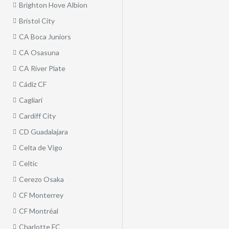
Brighton Hove Albion
Bristol City
CA Boca Juniors
CA Osasuna
CA River Plate
Cádiz CF
Cagliari
Cardiff City
CD Guadalajara
Celta de Vigo
Celtic
Cerezo Osaka
CF Monterrey
CF Montréal
Charlotte FC