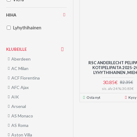
HIHA
Lyhythihainen
KLUBEILLE
Aberdeen
RSC ANDERLECHT PELIP
KOTIPELIPAITA 2025-2
AC Milan
LYHYTHIHAINEN ,MIE
ACF Fiorentina
30.85€
82.35€
AFC Ajax
sis. alv 24 %:30.85€
AIK
Osta nyt
Kysy
Arsenal
AS Monaco
AS Roma
Aston Villa