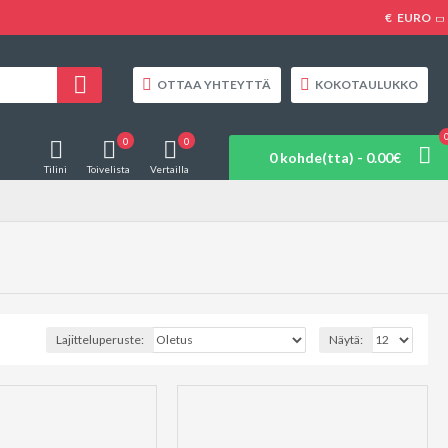
€
EURO
OTTAA YHTEYTTÄ
KOKOTAULUKKO
0
0
0 kohde(tta) - 0.00€
Tilini
Toivelista
Vertailla
Lajitteluperuste:
Näytä: