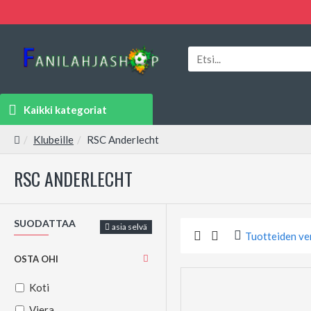
Kaikki kategoriat
Klubeille
RSC Anderlecht
RSC ANDERLECHT
SUODATTAA
asia selvä
Tuotteiden ve
OSTA OHI
Koti
Viera