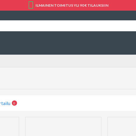
ILMAINEN TOIMITUS YLI 90 € TILAUKSIIN
rtailu
0