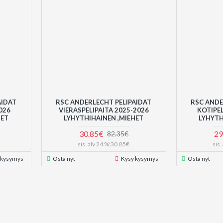
AIDAT
RSC ANDERLECHT PELIPAIDAT
RSC ANDE
026
VIERASPELIPAITA 2025-2026
KOTIPEL
HET
LYHYTHIHAINEN ,MIEHET
LYHYTH
30.85€
29
82.35€
sis. alv 24 %:30.85€
sis
 kysymys
Osta nyt
Kysy kysymys
Osta nyt