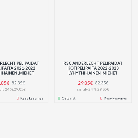
RLECHT PELIPAIDAT
RSC ANDERLECHT PELIPAIDAT
IPAITA 2021-2022
KOTIPELIPAITA 2022-2023
IHAINEN ,MIEHET
LYHYTHIHAINEN ,MIEHET
.85€
29.85€
82.35€
82.35€
. alv 24 %:29.85€
sis. alv 24 %:29.85€
Kysy kysymys
Osta nyt
Kysy kysymys