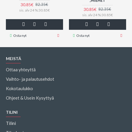
,MIEHET
30.85€
82.35€
30.85€
82.35€
sis. alv 24 %:30.85€
sis. alv 24 %:30.85€
Osta nyt
Osta nyt
MEISTÄ
Ottaa yhteyttä
Vaihto- ja palautusehdot
Kokotaulukko
Ohjeet & Usein Kysyttyä
TILINI
Tilini