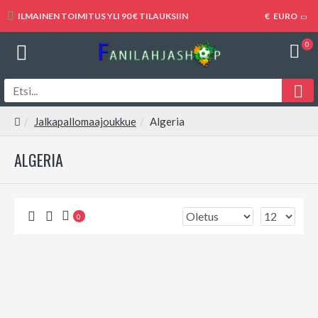
ILMAINEN TOIMITUS YLI 90 € TILAUKSIIN
€
EURO
0
Jalkapallomaajoukkue
Algeria
ALGERIA
0