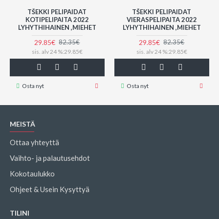
TŠEKKI PELIPAIDAT
TŠEKKI PELIPAIDAT
KOTIPELIPAITA 2022
VIERASPELIPAITA 2022
LYHYTHIHAINEN ,MIEHET
LYHYTHIHAINEN ,MIEHET
29.85€
29.85€
82.35€
82.35€
sis. alv 24 %:29.85€
sis. alv 24 %:29.85€
Osta nyt
Osta nyt
MEISTÄ
Ottaa yhteyttä
Vaihto- ja palautusehdot
Kokotaulukko
Ohjeet & Usein Kysyttyä
TILINI