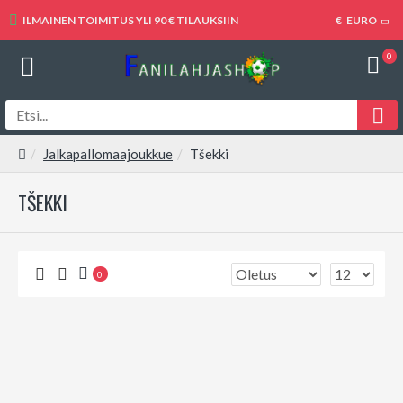
ILMAINEN TOIMITUS YLI 90 € TILAUKSIIN
€
EURO
0
Jalkapallomaajoukkue
Tšekki
TŠEKKI
0