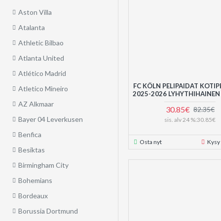
Aston Villa
Atalanta
Athletic Bilbao
Atlanta United
Atlético Madrid
FC KÖLN PELIPAIDAT KOTIP
Atletico Mineiro
2025-2026 LYHYTHIHAINEN
AZ Alkmaar
30.85€
82.35€
Bayer 04 Leverkusen
sis. alv 24 %:30.85€
Benfica
Osta nyt
Kysy
Besiktas
Birmingham City
Bohemians
Bordeaux
Borussia Dortmund