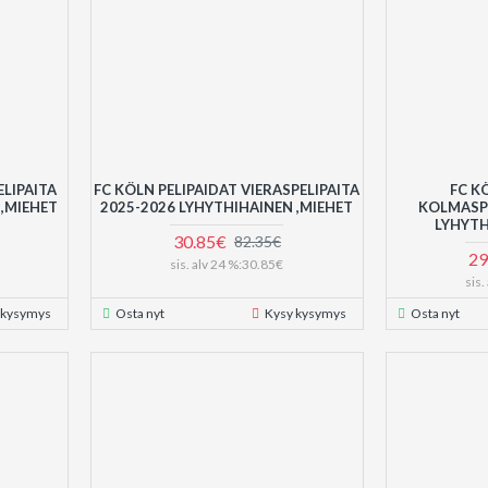
ELIPAITA
FC KÖLN PELIPAIDAT VIERASPELIPAITA
FC K
 ,MIEHET
2025-2026 LYHYTHIHAINEN ,MIEHET
KOLMASPE
LYHYTH
30.85€
82.35€
29
sis. alv 24 %:30.85€
sis
 kysymys
Osta nyt
Kysy kysymys
Osta nyt