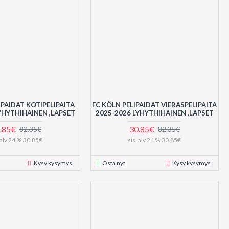
IPAIDAT KOTIPELIPAITA
FC KÖLN PELIPAIDAT VIERASPELIPAITA
YHYTHIHAINEN ,LAPSET
2025-2026 LYHYTHIHAINEN ,LAPSET
.85€
30.85€
82.35€
82.35€
. alv 24 %:30.85€
sis. alv 24 %:30.85€
Kysy kysymys
Osta nyt
Kysy kysymys