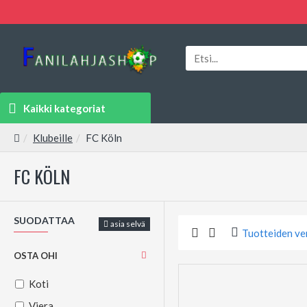
Kaikki kategoriat
Klubeille
FC Köln
FC KÖLN
SUODATTAA
asia selvä
Tuotteiden ve
OSTA OHI
Koti
Viera