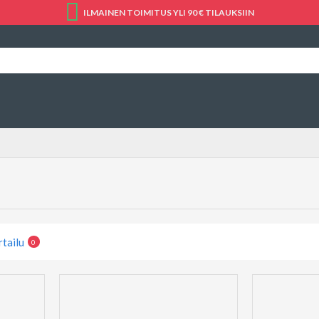
ILMAINEN TOIMITUS YLI 90 € TILAUKSIIN
rtailu
0