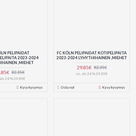
ÖLN PELIPAIDAT
FC KÖLN PELIPAIDAT KOTIPELIPAITA
LIPAITA 2023-2024
2023-2024 LYHYTHIHAINEN ,MIEHET
IHAINEN ,MIEHET
29.85€
82.35€
.85€
82.35€
sis. alv 24 %:29.85€
. alv 24 %:29.85€
Kysy kysymys
Osta nyt
Kysy kysymys