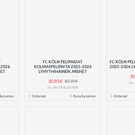
T
FC KÖLN PELIPAIDAT
FC KÖLN PEL
-2026
KOLMASPELIPAITA 2025-2026
2025-2026 L
SET
LYHYTHIHAINEN ,MIEHET
30
30.85€
82.35€
sis
sis. alv 24 %:30.85€
 kysymys
Osta nyt
Kysy kysymys
Osta nyt