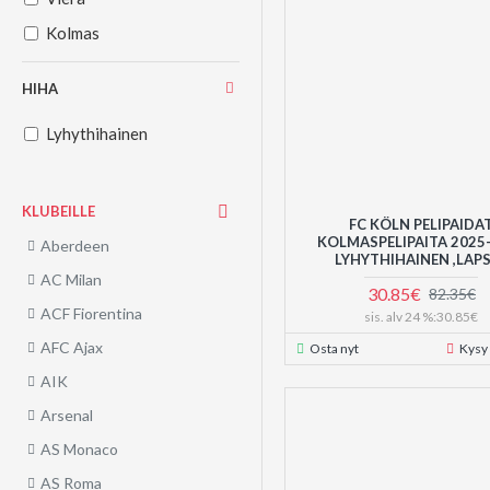
Kolmas
HIHA
Lyhythihainen
KLUBEILLE
FC KÖLN PELIPAIDA
KOLMASPELIPAITA 2025
Aberdeen
LYHYTHIHAINEN ,LAP
AC Milan
30.85€
82.35€
ACF Fiorentina
sis. alv 24 %:30.85€
AFC Ajax
Osta nyt
Kysy
AIK
Arsenal
AS Monaco
AS Roma