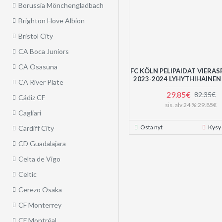
Borussia Mönchengladbach
Brighton Hove Albion
Bristol City
CA Boca Juniors
CA Osasuna
FC KÖLN PELIPAIDAT VIERAS
2023-2024 LYHYTHIHAINEN
CA River Plate
29.85€
82.35€
Cádiz CF
sis. alv 24 %:29.85€
Cagliari
Osta nyt
Kysy
Cardiff City
CD Guadalajara
Celta de Vigo
Celtic
Cerezo Osaka
CF Monterrey
CF Montréal