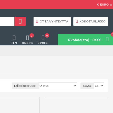
€
EURO
OTTAA YHTEYTTÄ
KOKOTAULUKKO
0
0
0 kohde(tta) - 0.00€
Tilini
Toivelista
Vertailla
Lajitteluperuste:
Näytä: