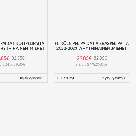
IPAIDAT KOTIPELIPAITA
FC KÖLN PELIPAIDAT VIERASPELIPAITA
YHYTHIHAINEN ,MIEHET
2022-2023 LYHYTHIHAINEN ,MIEHET
.85€
29.85€
82.35€
82.35€
. alv 24 %:29.85€
sis. alv 24 %:29.85€
Kysy kysymys
Osta nyt
Kysy kysymys