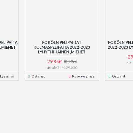
PELIPAITA
FC KÖLN PELIPAIDAT
FC KÖLN PEL
 ,MIEHET
KOLMASPELIPAITA 2022-2023
2022-2023 L
LYHYTHIHAINEN ,MIEHET
29
29.85€
82.35€
sis
sis. alv 24 %:29.85€
 kysymys
Osta nyt
Kysy kysymys
Osta nyt