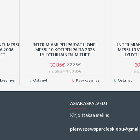
NEL MESSI
INTER MIAMI PELIPAIDAT LIONEL
INTER MIAM
A 2006
MESSI 10 KOTIPELIPAITA 2025
MESSI 10 V
SET
LYHYTHIHAINEN ,MIEHET
LYHYTH
30.85€
30
82.35€
sis. alv 24 %:30.85€
sis
 kysymys
Osta nyt
Kysy kysymys
Osta nyt
ASIAKASPALVELU
Kirjoittakaa meille:
pierwszewsparciesklepu@gmail