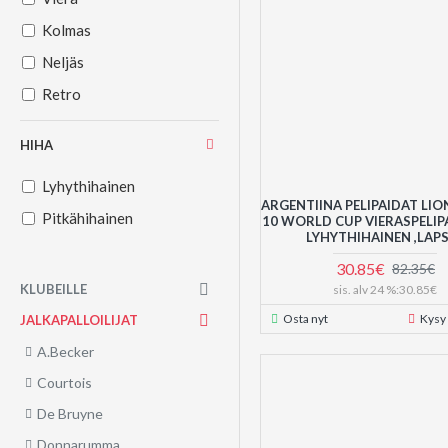
Kolmas
Neljäs
Retro
HIHA
Lyhythihainen
ARGENTIINA PELIPAIDAT LIO
Pitkähihainen
10 WORLD CUP VIERASPELIP
LYHYTHIHAINEN ,LAP
30.85€
82.35€
KLUBEILLE
sis. alv 24 %:30.85€
Osta nyt
Kysy
JALKAPALLOILIJAT
A.Becker
Courtois
De Bruyne
Donnarumma