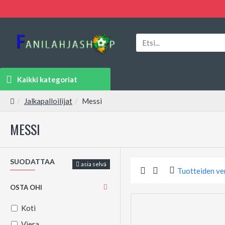
Kaikki kategoriat
Jalkapalloilijat
Messi
MESSI
SUODATTAA
asia selvä
Tuotteiden ve
OSTA OHI
Koti
Viera