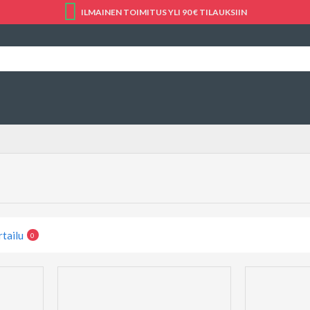
ILMAINEN TOIMITUS YLI 90 € TILAUKSIIN
rtailu
0