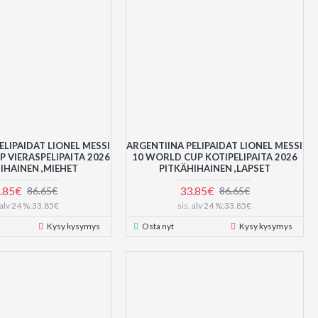
ELIPAIDAT LIONEL MESSI
ARGENTIINA PELIPAIDAT LIONEL MESSI
 VIERASPELIPAITA 2026
10 WORLD CUP KOTIPELIPAITA 2026
IHAINEN ,MIEHET
PITKÄHIHAINEN ,LAPSET
.85€
33.85€
86.65€
86.65€
. alv 24 %:33.85€
sis. alv 24 %:33.85€
Kysy kysymys
Osta nyt
Kysy kysymys