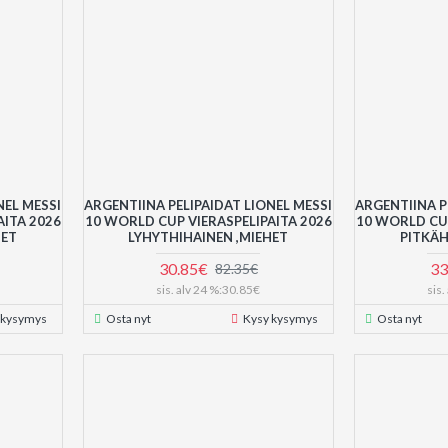
NEL MESSI
ARGENTIINA PELIPAIDAT LIONEL MESSI
ARGENTIINA P
AITA 2026
10 WORLD CUP VIERASPELIPAITA 2026
10 WORLD CUP
SET
LYHYTHIHAINEN ,MIEHET
PITKÄH
30.85€
33
82.35€
sis. alv 24 %:30.85€
sis
 kysymys
Osta nyt
Kysy kysymys
Osta nyt