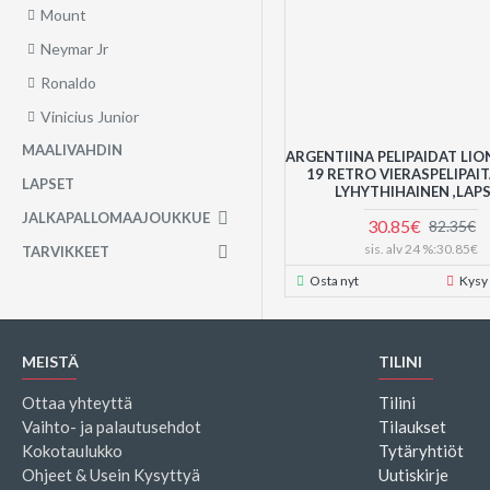
Mount
Neymar Jr
Ronaldo
Vinicius Junior
MAALIVAHDIN
ARGENTIINA PELIPAIDAT LIO
19 RETRO VIERASPELIPAIT
LAPSET
LYHYTHIHAINEN ,LAP
JALKAPALLOMAAJOUKKUE
30.85€
82.35€
sis. alv 24 %:30.85€
TARVIKKEET
Osta nyt
Kysy
MEISTÄ
TILINI
Ottaa yhteyttä
Tilini
Vaihto- ja palautusehdot
Tilaukset
Kokotaulukko
Tytäryhtiöt
Ohjeet & Usein Kysyttyä
Uutiskirje