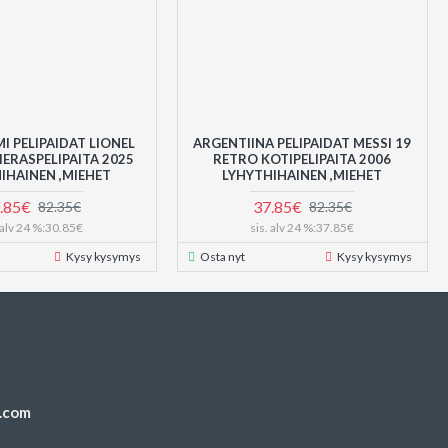
I PELIPAIDAT LIONEL
ARGENTIINA PELIPAIDAT MESSI 19
IERASPELIPAITA 2025
RETRO KOTIPELIPAITA 2006
IHAINEN ,MIEHET
LYHYTHIHAINEN ,MIEHET
.85€
37.85€
82.35€
82.35€
. alv 24 %:30.85€
sis. alv 24 %:37.85€
Kysy kysymys
Osta nyt
Kysy kysymys
.com