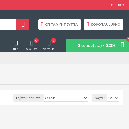
€
EURO
OTTAA YHTEYTTÄ
KOKOTAULUKKO
0
0
0 kohde(tta) - 0.00€
Tilini
Toivelista
Vertailla
Lajitteluperuste:
Näytä: