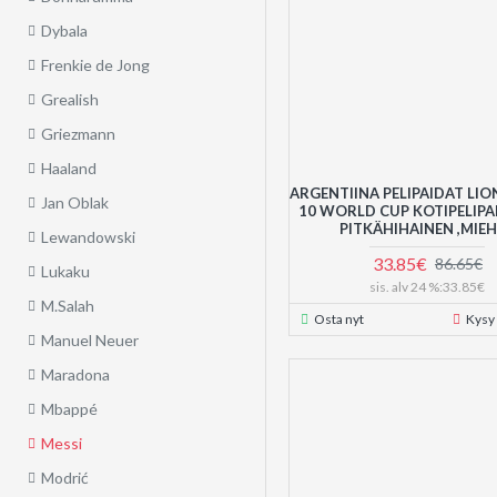
Dybala
Frenkie de Jong
Grealish
Griezmann
Haaland
ARGENTIINA PELIPAIDAT LIO
Jan Oblak
10 WORLD CUP KOTIPELIPA
PITKÄHIHAINEN ,MIE
Lewandowski
33.85€
86.65€
Lukaku
sis. alv 24 %:33.85€
M.Salah
Osta nyt
Kysy
Manuel Neuer
Maradona
Mbappé
Messi
Modrić