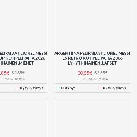
ELIPAIDAT LIONEL MESSI
ARGENTIINA PELIPAIDAT LIONEL MESSI
P KOTIPELIPAITA 2026
19 RETRO KOTIPELIPAITA 2006
IHAINEN ,MIEHET
LYHYTHIHAINEN ,LAPSET
.85€
30.85€
82.35€
82.35€
. alv 24 %:30.85€
sis. alv 24 %:30.85€
Kysy kysymys
Osta nyt
Kysy kysymys