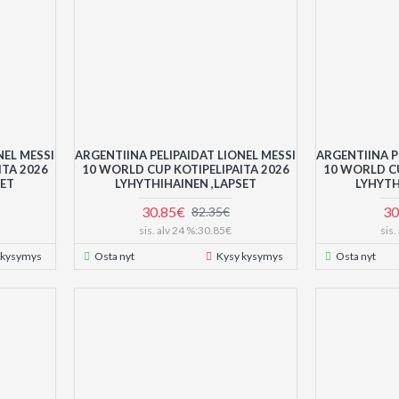
NEL MESSI
ARGENTIINA PELIPAIDAT LIONEL MESSI
ARGENTIINA P
ITA 2026
10 WORLD CUP KOTIPELIPAITA 2026
10 WORLD CU
HET
LYHYTHIHAINEN ,LAPSET
LYHYTH
30.85€
30
82.35€
sis. alv 24 %:30.85€
sis
 kysymys
Osta nyt
Kysy kysymys
Osta nyt