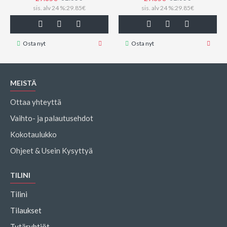
sis. alv 24 %:29.85€
sis. alv 24 %:29.85€
Osta nyt
Osta nyt
MEISTÄ
Ottaa yhteyttä
Vaihto- ja palautusehdot
Kokotaulukko
Ohjeet & Usein Kysyttyä
TILINI
Tilini
Tilaukset
Tytäryhtiöt