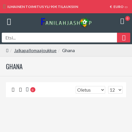
ILMAINEN TOIMITUS YLI 90 € TILAUKSIIN
€
EURO
0
Jalkapallomaajoukkue
Ghana
GHANA
0