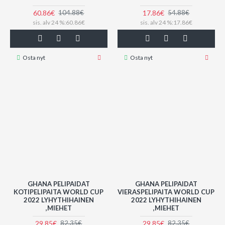
60.86€
17.86€
104.88€
54.88€
sis. alv 24 %:60.86€
sis. alv 24 %:17.86€
Osta nyt
Osta nyt
GHANA PELIPAIDAT
GHANA PELIPAIDAT
KOTIPELIPAITA WORLD CUP
VIERASPELIPAITA WORLD CUP
2022 LYHYTHIHAINEN
2022 LYHYTHIHAINEN
,MIEHET
,MIEHET
29.85€
29.85€
82.35€
82.35€