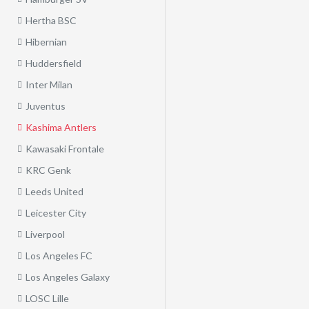
Hertha BSC
Hibernian
Huddersfield
Inter Milan
Juventus
Kashima Antlers
Kawasaki Frontale
KRC Genk
Leeds United
Leicester City
Liverpool
Los Angeles FC
Los Angeles Galaxy
LOSC Lille