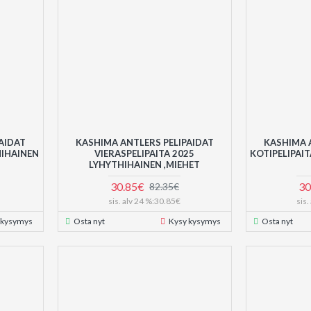
AIDAT
KASHIMA ANTLERS PELIPAIDAT
KASHIMA 
HIHAINEN
VIERASPELIPAITA 2025
KOTIPELIPAI
LYHYTHIHAINEN ,MIEHET
30.85€
30
82.35€
sis. alv 24 %:30.85€
sis
 kysymys
Osta nyt
Kysy kysymys
Osta nyt