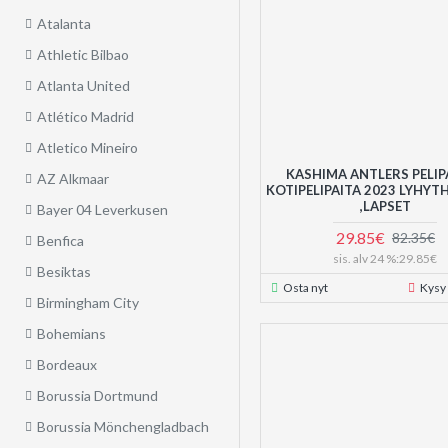
Atalanta
Athletic Bilbao
Atlanta United
Atlético Madrid
Atletico Mineiro
KASHIMA ANTLERS PELIP
AZ Alkmaar
KOTIPELIPAITA 2023 LYHYT
,LAPSET
Bayer 04 Leverkusen
29.85€
82.35€
Benfica
sis. alv 24 %:29.85€
Besiktas
Osta nyt
Kysy
Birmingham City
Bohemians
Bordeaux
Borussia Dortmund
Borussia Mönchengladbach