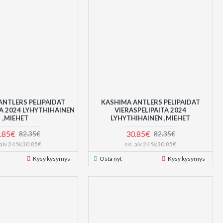
ANTLERS PELIPAIDAT
KASHIMA ANTLERS PELIPAIDAT
TA 2024 LYHYTHIHAINEN
VIERASPELIPAITA 2024
,MIEHET
LYHYTHIHAINEN ,MIEHET
.85€
30.85€
82.35€
82.35€
. alv 24 %:30.85€
sis. alv 24 %:30.85€
Kysy kysymys
Osta nyt
Kysy kysymys