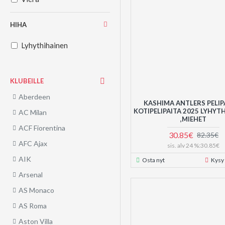
HIHA
Lyhythihainen
KLUBEILLE
Aberdeen
KASHIMA ANTLERS PELIP
KOTIPELIPAITA 2025 LYHYT
AC Milan
,MIEHET
ACF Fiorentina
30.85€
82.35€
AFC Ajax
sis. alv 24 %:30.85€
AIK
Osta nyt
Kysy
Arsenal
AS Monaco
AS Roma
Aston Villa