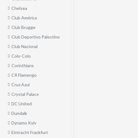
Chelsea
Club América
Club Brugge
Club Deportivo Palestino
Club Nacional
Colo-Colo
Corinthians
CR Flamengo
Cruz Azul
Crystal Palace
DC United
Dundalk
Dynamo Kyiv
Eintracht Frankfurt