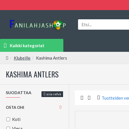
Kaikki kategoriat
Klubeille
Kashima Antlers
KASHIMA ANTLERS
SUODATTAA
asia selvä
Tuotteiden ve
OSTA OHI
Koti
Viera