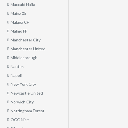
Maccabi Haifa
Mainz 05
Málaga CF
Malmö FF
Manchester City
Manchester United
Middlesbrough
Nantes
Napoli
New York City
Newcastle United
Norwich City
Nottingham Forest
OGC Nice