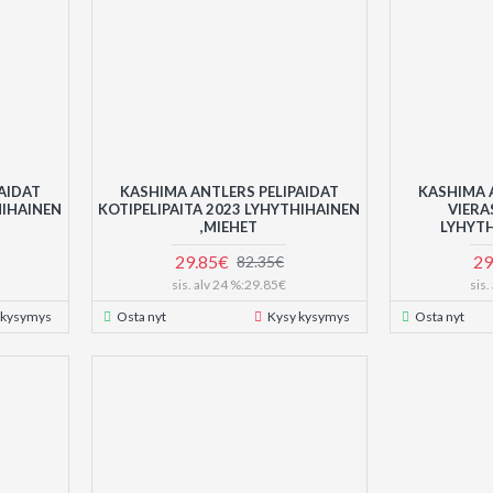
AIDAT
KASHIMA ANTLERS PELIPAIDAT
KASHIMA 
HIHAINEN
KOTIPELIPAITA 2023 LYHYTHIHAINEN
VIERA
,MIEHET
LYHYTH
29.85€
29
82.35€
sis. alv 24 %:29.85€
sis
 kysymys
Osta nyt
Kysy kysymys
Osta nyt