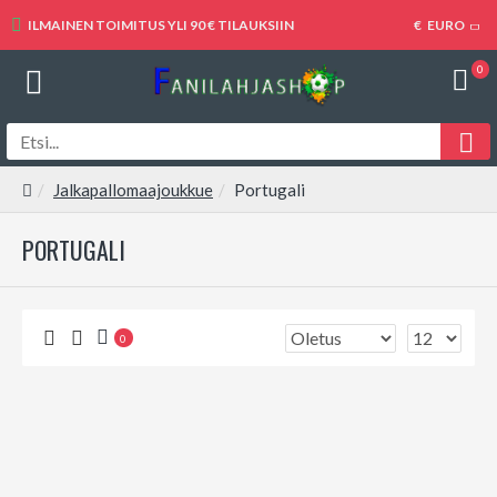
ILMAINEN TOIMITUS YLI 90 € TILAUKSIIN
€
EURO
0
Jalkapallomaajoukkue
Portugali
PORTUGALI
0