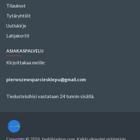
Tilaukset
Tytäryhtiöt
Uutiskirje
Lahjakortit
ASIAKASPALVELU
Kirjoittakaa meille:
pierwszewsparciesklepu@gmail.com
Tiedusteluihisi vastataan 24 tunnin sisällä.
Copyright ©
2026
, fanilahjashop.com, Kaikki oikeudet pidätetään