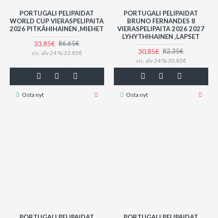
PORTUGALI PELIPAIDAT
PORTUGALI PELIPAIDAT
WORLD CUP VIERASPELIPAITA
BRUNO FERNANDES 8
2026 PITKÄHIHAINEN ,MIEHET
VIERASPELIPAITA 2026 2027
LYHYTHIHAINEN ,LAPSET
33.85€
86.65€
30.85€
82.35€
sis. alv 24 %:33.85€
sis. alv 24 %:30.85€
Osta nyt
Osta nyt
PORTUGALI PELIPAIDAT
PORTUGALI PELIPAIDAT