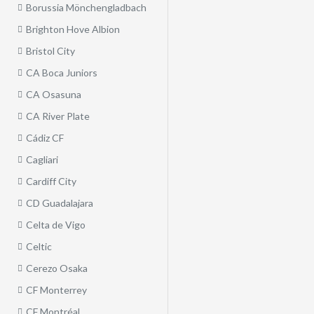
Borussia Mönchengladbach
Brighton Hove Albion
Bristol City
CA Boca Juniors
CA Osasuna
CA River Plate
Cádiz CF
Cagliari
Cardiff City
CD Guadalajara
Celta de Vigo
Celtic
Cerezo Osaka
CF Monterrey
CF Montréal