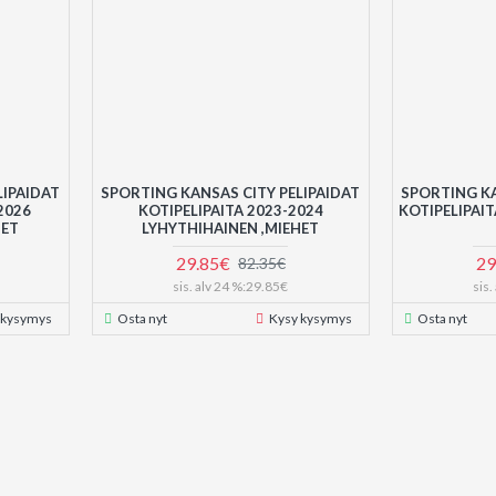
LIPAIDAT
SPORTING KANSAS CITY PELIPAIDAT
SPORTING KA
2026
KOTIPELIPAITA 2023-2024
KOTIPELIPAI
HET
LYHYTHIHAINEN ,MIEHET
29.85€
29
82.35€
sis. alv 24 %:29.85€
sis
 kysymys
Osta nyt
Kysy kysymys
Osta nyt