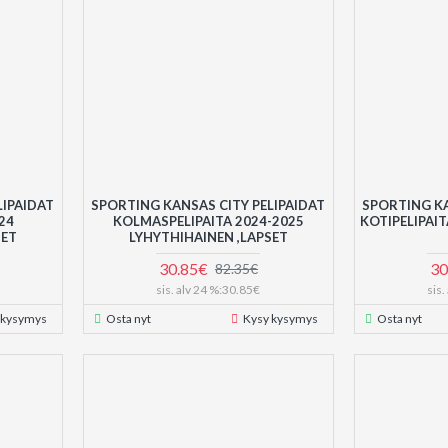
LIPAIDAT
SPORTING KANSAS CITY PELIPAIDAT
SPORTING KA
24
KOLMASPELIPAITA 2024-2025
KOTIPELIPAI
HET
LYHYTHIHAINEN ,LAPSET
30.85€
30
82.35€
sis. alv 24 %:30.85€
sis
 kysymys
Osta nyt
Kysy kysymys
Osta nyt