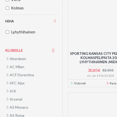
Kolmas
HIHA
Lyhythihainen
KLUBEILLE
SPORTING KANSAS CITY PE
KOLMASPELIPAITA 20
Aberdeen
LYHYTHIHAINEN ,MIE
AC Milan
30.85€
82.35€
ACF Fiorentina
sis. alv 24 %:30.85€
AFC Ajax
Osta nyt
Kysy
AIK
Arsenal
AS Monaco
AS Roma