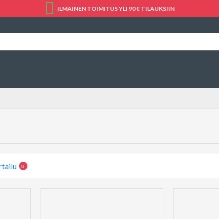
ILMAINEN TOIMITUS YLI 90 € TILAUKSIIN
rtailu
0