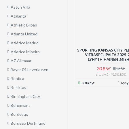
Aston Villa
Atalanta
Athletic Bilbao
Atlanta United
Atlético Madrid
SPORTING KANSAS CITY PE
Atletico Mineiro
VIERASPELIPAITA 2025-
LYHYTHIHAINEN ,MIE
AZ Alkmaar
30.85€
82.35€
Bayer 04 Leverkusen
sis. alv 24 %:30.85€
Benfica
Osta nyt
Kysy
Besiktas
Birmingham City
Bohemians
Bordeaux
Borussia Dortmund