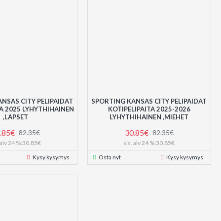
NSAS CITY PELIPAIDAT
SPORTING KANSAS CITY PELIPAIDAT
TA 2025 LYHYTHIHAINEN
KOTIPELIPAITA 2025-2026
,LAPSET
LYHYTHIHAINEN ,MIEHET
.85€
30.85€
82.35€
82.35€
. alv 24 %:30.85€
sis. alv 24 %:30.85€
Kysy kysymys
Osta nyt
Kysy kysymys