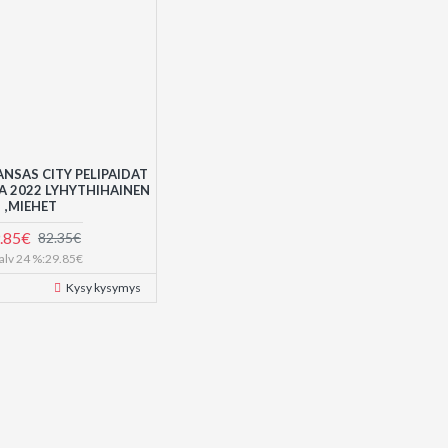
NSAS CITY PELIPAIDAT
TA 2022 LYHYTHIHAINEN
,MIEHET
.85€
82.35€
. alv 24 %:29.85€
Kysy kysymys