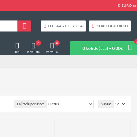
€
EURO
OTTAA YHTEYTTÄ
KOKOTAULUKKO
0
0
0 kohde(tta) - 0.00€
Tilini
Toivelista
Vertailla
Lajitteluperuste:
Näytä: