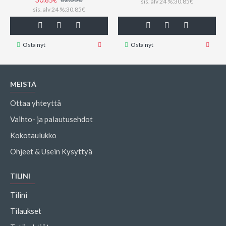
sis. alv 24 %:30.85€
sis. alv 24 %:30.85€
Osta nyt
Osta nyt
MEISTÄ
Ottaa yhteyttä
Vaihto- ja palautusehdot
Kokotaulukko
Ohjeet & Usein Kysyttyä
TILINI
Tilini
Tilaukset