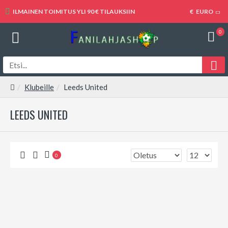
ILMAINEN TOIMITUS YLI 90 € TILAUKSIIN
€
EURO
0
Klubeille
Leeds United
LEEDS UNITED
0