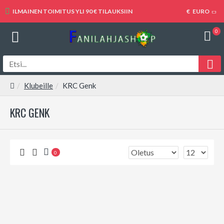
ILMAINEN TOIMITUS YLI 90 € TILAUKSIIN
€
EURO
0
Klubeille
KRC Genk
KRC GENK
0