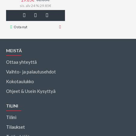
sis. alv 24 %:29.85€
Osta nyt
MEISTÄ
Ottaa yhteyttä
Vaihto- ja palautusehdot
Kokotaulukko
Ohjeet & Usein Kysyttyä
TILINI
Tilini
Tilaukset