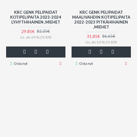
KRC GENK PELIPAIDAT
KRC GENK PELIPAIDAT
KOTIPELIPAITA 2023-2024
MAALIVAHDIN KOTIPELIPAITA
LYHYTHIHAINEN ,MIEHET
2022-2023 PITKÄHIHAINEN
,MIEHET
29.85€
82.35€
31.85€
86.65€
sis. alv 24 %:29.85€
sis. alv 24 %:31.85€
Osta nyt
Osta nyt