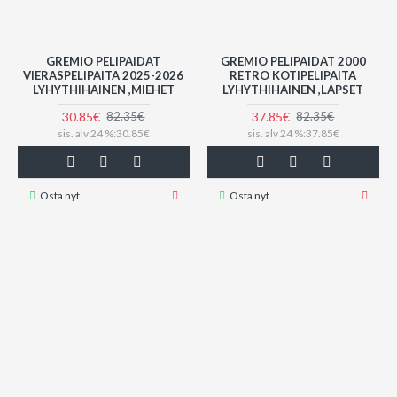
GREMIO PELIPAIDAT
GREMIO PELIPAIDAT 2000
VIERASPELIPAITA 2025-2026
RETRO KOTIPELIPAITA
LYHYTHIHAINEN ,MIEHET
LYHYTHIHAINEN ,LAPSET
30.85€
37.85€
82.35€
82.35€
sis. alv 24 %:30.85€
sis. alv 24 %:37.85€
Osta nyt
Osta nyt