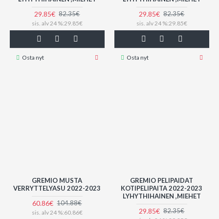
29.85€
29.85€
82.35€
82.35€
sis. alv 24 %:29.85€
sis. alv 24 %:29.85€
Osta nyt
Osta nyt
GREMIO MUSTA
GREMIO PELIPAIDAT
VERRYTTELYASU 2022-2023
KOTIPELIPAITA 2022-2023
LYHYTHIHAINEN ,MIEHET
60.86€
104.88€
29.85€
82.35€
sis. alv 24 %:60.86€