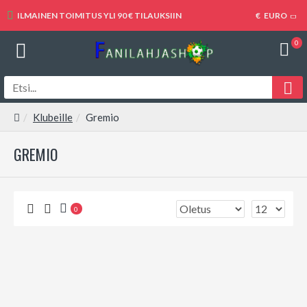
ILMAINEN TOIMITUS YLI 90 € TILAUKSIIN
€
EURO
0
Klubeille
Gremio
GREMIO
0