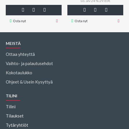
sis. alv 24 %:29.85€
Osta nyt
Osta nyt
MEISTÄ
Ottaa yhteyttä
Vaihto- ja palautusehdot
Kokotaulukko
Ohjeet & Usein Kysyttyä
TILINI
Tilini
Tilaukset
Tytäryhtiöt