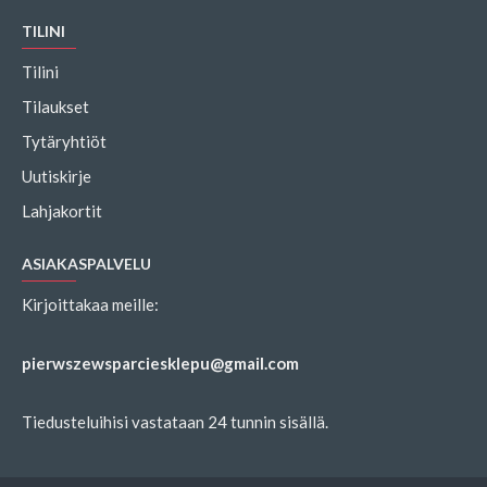
TILINI
Tilini
Tilaukset
Tytäryhtiöt
Uutiskirje
Lahjakortit
ASIAKASPALVELU
Kirjoittakaa meille:
pierwszewsparciesklepu@gmail.com
Tiedusteluihisi vastataan 24 tunnin sisällä.