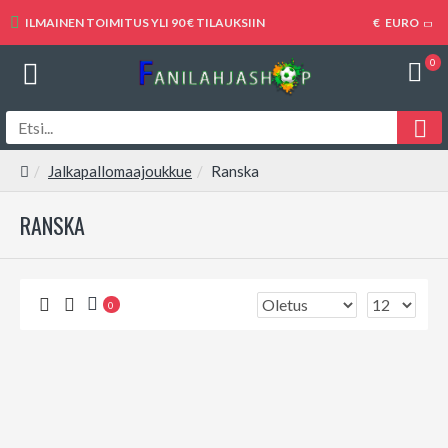
ILMAINEN TOIMITUS YLI 90 € TILAUKSIIN
€
EURO
0
Jalkapallomaajoukkue
Ranska
RANSKA
0