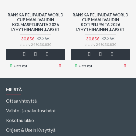
RANSKA PELIPAIDAT WORLD
RANSKA PELIPAIDAT WORLD
CUP MAALIVAHDIN
CUP MAALIVAHDIN
KOLMASPELIPAITA 2026
KOTIPELIPAITA 2026
LYHYTHIHAINEN ,LAPSET
LYHYTHIHAINEN ,LAPSET
30.85€
30.85€
82.35€
82.35€
sis. alv 24 %:30.85€
sis. alv 24 %:30.85€
Osta nyt
Osta nyt
MEISTÄ
Ottaa yhteyttä
Vaihto- ja palautusehdot
Kokotaulukko
Ohjeet & Usein Kysyttyä