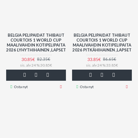
BELGIA PELIPAIDAT THIBAUT
BELGIA PELIPAIDAT THIBAUT
COURTOIS 1 WORLD CUP
COURTOIS 1 WORLD CUP
MAALIVAHDIN KOTIPELIPAITA
MAALIVAHDIN KOTIPELIPAITA
2026 LYHYTHIHAINEN ,LAPSET
2026 PITKÄHIHAINEN ,LAPSET
30.85€
33.85€
82.35€
86.65€
sis. alv 24 %:30.85€
sis. alv 24 %:33.85€
Osta nyt
Osta nyt