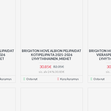
LIPAIDAT
BRIGHTON HOVE ALBION PELIPAIDAT
BRIGHTON HO
026
KOTIPELIPAITA 2025-2026
VIERASPE
SET
LYHYTHIHAINEN ,MIEHET
LYHYTH
30.85€
30
82.35€
sis. alv 24 %:30.85€
sis
 kysymys
Osta nyt
Kysy kysymys
Osta nyt