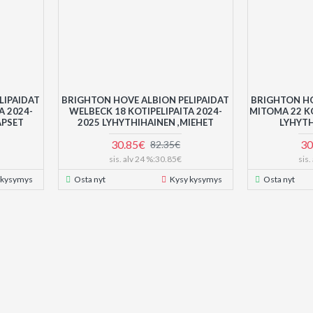
LIPAIDAT
BRIGHTON HOVE ALBION PELIPAIDAT
BRIGHTON HO
A 2024-
WELBECK 18 KOTIPELIPAITA 2024-
MITOMA 22 KO
APSET
2025 LYHYTHIHAINEN ,MIEHET
LYHYTH
30.85€
30
82.35€
sis. alv 24 %:30.85€
sis
 kysymys
Osta nyt
Kysy kysymys
Osta nyt