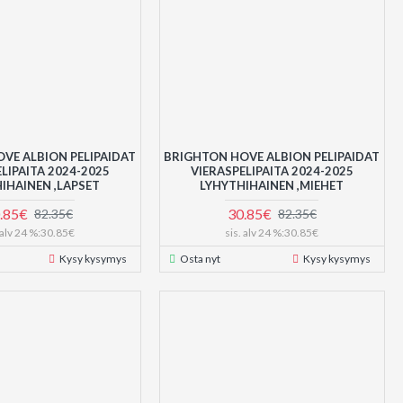
VE ALBION PELIPAIDAT
BRIGHTON HOVE ALBION PELIPAIDAT
LIPAITA 2024-2025
VIERASPELIPAITA 2024-2025
IHAINEN ,LAPSET
LYHYTHIHAINEN ,MIEHET
.85€
30.85€
82.35€
82.35€
. alv 24 %:30.85€
sis. alv 24 %:30.85€
Kysy kysymys
Osta nyt
Kysy kysymys