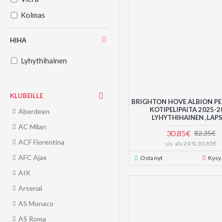
Kolmas
HIHA
Lyhythihainen
KLUBEILLE
BRIGHTON HOVE ALBION PE
KOTIPELIPAITA 2025-2
Aberdeen
LYHYTHIHAINEN ,LAP
AC Milan
30.85€
82.35€
ACF Fiorentina
sis. alv 24 %:30.85€
AFC Ajax
Osta nyt
Kysy
AIK
Arsenal
AS Monaco
AS Roma