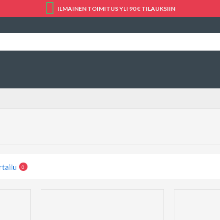
ILMAINEN TOIMITUS YLI 90 € TILAUKSIIN
rtailu
0