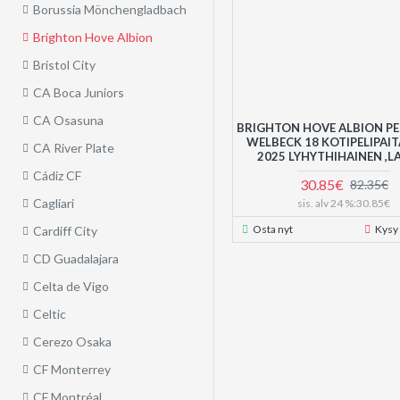
Borussia Mönchengladbach
Brighton Hove Albion
Bristol City
CA Boca Juniors
CA Osasuna
BRIGHTON HOVE ALBION PE
WELBECK 18 KOTIPELIPAIT
CA River Plate
2025 LYHYTHIHAINEN ,L
Cádiz CF
30.85€
82.35€
Cagliari
sis. alv 24 %:30.85€
Osta nyt
Kysy
Cardiff City
CD Guadalajara
Celta de Vigo
Celtic
Cerezo Osaka
CF Monterrey
CF Montréal