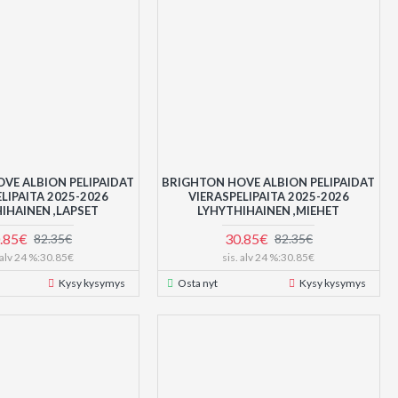
VE ALBION PELIPAIDAT
BRIGHTON HOVE ALBION PELIPAIDAT
LIPAITA 2025-2026
VIERASPELIPAITA 2025-2026
IHAINEN ,LAPSET
LYHYTHIHAINEN ,MIEHET
.85€
30.85€
82.35€
82.35€
. alv 24 %:30.85€
sis. alv 24 %:30.85€
Kysy kysymys
Osta nyt
Kysy kysymys