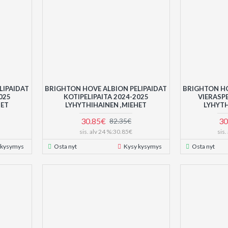
LIPAIDAT
BRIGHTON HOVE ALBION PELIPAIDAT
BRIGHTON HO
025
KOTIPELIPAITA 2024-2025
VIERASPE
SET
LYHYTHIHAINEN ,MIEHET
LYHYTH
30.85€
30
82.35€
sis. alv 24 %:30.85€
sis
 kysymys
Osta nyt
Kysy kysymys
Osta nyt