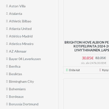
Aston Villa
Atalanta
Athletic Bilbao
Atlanta United
Atlético Madrid
BRIGHTON HOVE ALBION PE
Atletico Mineiro
KOTIPELIPAITA 2024-2
LYHYTHIHAINEN ,LAP
AZ Alkmaar
30.85€
82.35€
Bayer 04 Leverkusen
sis. alv 24 %:30.85€
Benfica
Osta nyt
Kysy
Besiktas
Birmingham City
Bohemians
Bordeaux
Borussia Dortmund