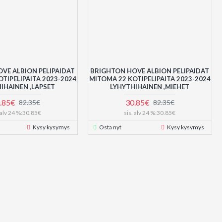
VE ALBION PELIPAIDAT
BRIGHTON HOVE ALBION PELIPAIDAT
TIPELIPAITA 2023-2024
MITOMA 22 KOTIPELIPAITA 2023-2024
IHAINEN ,LAPSET
LYHYTHIHAINEN ,MIEHET
.85€
30.85€
82.35€
82.35€
. alv 24 %:30.85€
sis. alv 24 %:30.85€
Kysy kysymys
Osta nyt
Kysy kysymys