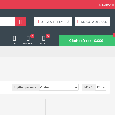
€
EURO
OTTAA YHTEYTTÄ
KOKOTAULUKKO
0
0
0 kohde(tta) - 0.00€
Tilini
Toivelista
Vertailla
Lajitteluperuste:
Näytä: