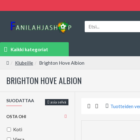
Kaikki kategoriat
Klubeille
Brighton Hove Albion
BRIGHTON HOVE ALBION
SUODATTAA
asia selvä
Tuotteiden ve
OSTA OHI
Koti
Viera