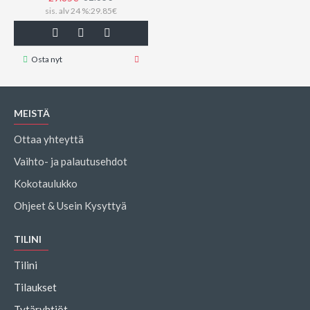
sis. alv 24 %:29.85€
Osta nyt
MEISTÄ
Ottaa yhteyttä
Vaihto- ja palautusehdot
Kokotaulukko
Ohjeet & Usein Kysyttyä
TILINI
Tilini
Tilaukset
Tytäryhtiöt