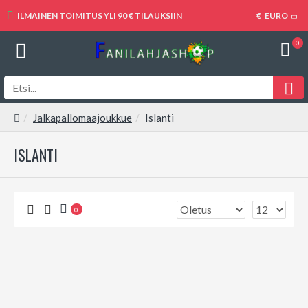
ILMAINEN TOIMITUS YLI 90 € TILAUKSIIN
€
EURO
0
Jalkapallomaajoukkue
Islanti
ISLANTI
0