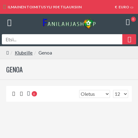
ILMAINEN TOIMITUS YLI 90 € TILAUKSIIN
€
EURO
0
Klubeille
Genoa
GENOA
0