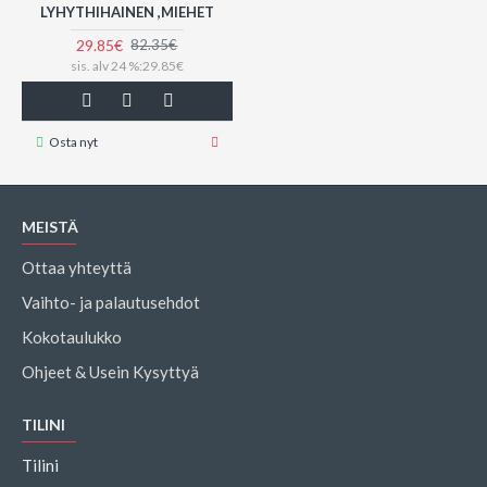
LYHYTHIHAINEN ,MIEHET
29.85€
82.35€
sis. alv 24 %:29.85€
Osta nyt
MEISTÄ
Ottaa yhteyttä
Vaihto- ja palautusehdot
Kokotaulukko
Ohjeet & Usein Kysyttyä
TILINI
Tilini