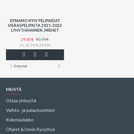
DYNAMO KYIV PELIPAIDAT
VIERASPELIPAITA 2021-2022
LYHYTHIHAINEN ,MIEHET
29.85€
82.35€
sis. alv 24 %:29.85€
Osta nyt
MEISTÄ
Ottaa yhteyttä
Vaihto- ja palautusehdot
Kokotaulukko
Ohjeet & Usein Kysyttyä