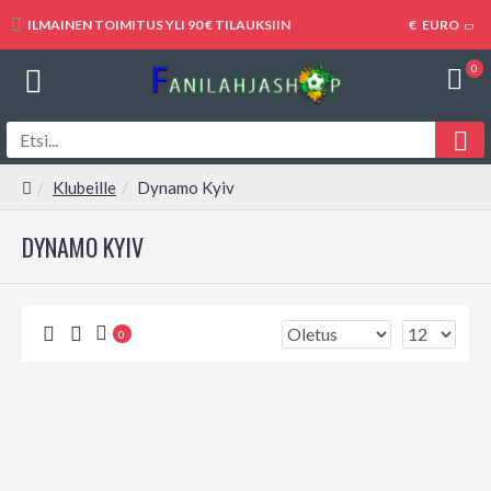
ILMAINEN TOIMITUS YLI 90 € TILAUKSIIN
€
EURO
0
Klubeille
Dynamo Kyiv
DYNAMO KYIV
0