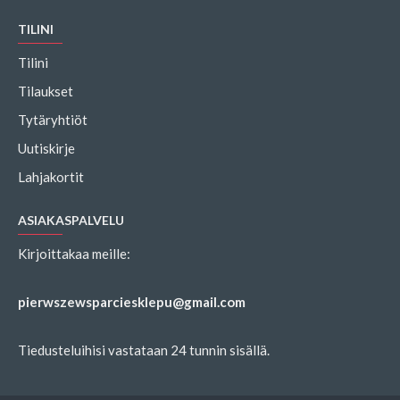
TILINI
Tilini
Tilaukset
Tytäryhtiöt
Uutiskirje
Lahjakortit
ASIAKASPALVELU
Kirjoittakaa meille:
pierwszewsparciesklepu@gmail.com
Tiedusteluihisi vastataan 24 tunnin sisällä.