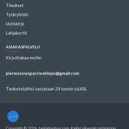
Tilaukset
Tytäryhtiöt
Uutiskirje
Lahjakortit
ASIAKASPALVELU
Kirjoittakaa meille:
pierwszewsparciesklepu@gmail.com
Tiedusteluihisi vastataan 24 tunnin sisällä.
Copyright ©
2026
, fanilahjashop.com, Kaikki oikeudet pidätetään