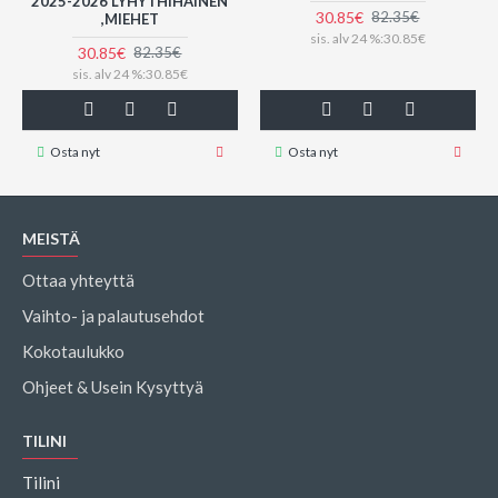
2025-2026 LYHYTHIHAINEN
30.85€
82.35€
,MIEHET
sis. alv 24 %:30.85€
30.85€
82.35€
sis. alv 24 %:30.85€
Osta nyt
Osta nyt
MEISTÄ
Ottaa yhteyttä
Vaihto- ja palautusehdot
Kokotaulukko
Ohjeet & Usein Kysyttyä
TILINI
Tilini