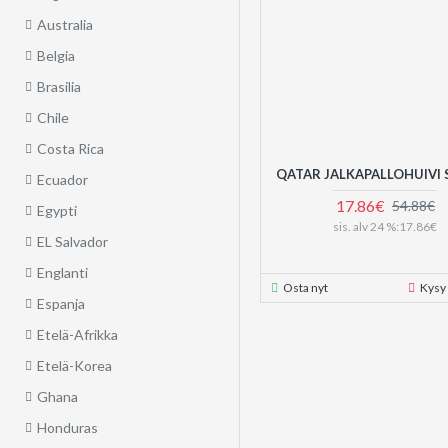
Australia
Belgia
Brasilia
Chile
Costa Rica
QATAR JALKAPALLOHUIVI
Ecuador
17.86€
54.88€
Egypti
sis. alv 24 %:17.86€
EL Salvador
Englanti
Osta nyt
Kysy
Espanja
Etelä-Afrikka
Etelä-Korea
Ghana
Honduras