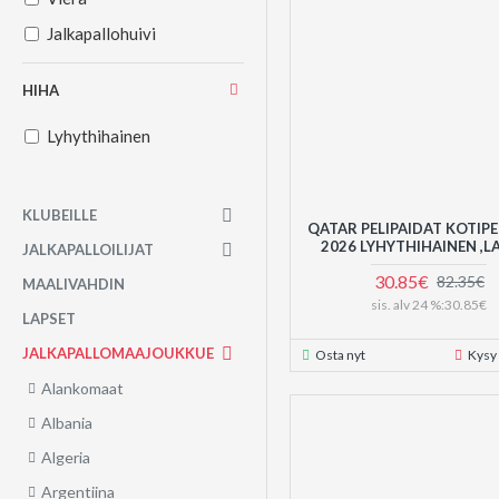
Jalkapallohuivi
HIHA
Lyhythihainen
KLUBEILLE
QATAR PELIPAIDAT KOTIPE
2026 LYHYTHIHAINEN ,L
JALKAPALLOILIJAT
30.85€
82.35€
MAALIVAHDIN
sis. alv 24 %:30.85€
LAPSET
JALKAPALLOMAAJOUKKUE
Osta nyt
Kysy
Alankomaat
Albania
Algeria
Argentiina