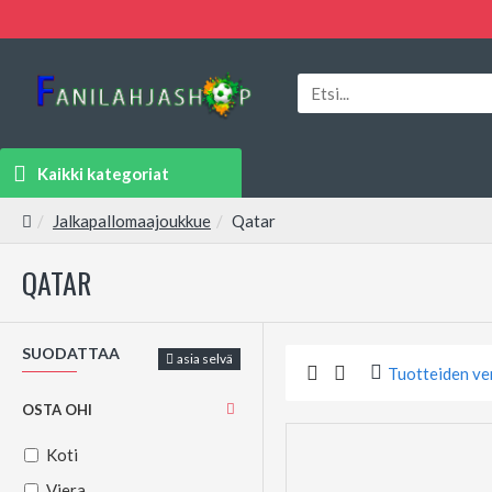
Kaikki kategoriat
Jalkapallomaajoukkue
Qatar
QATAR
SUODATTAA
asia selvä
Tuotteiden ve
OSTA OHI
Koti
Viera