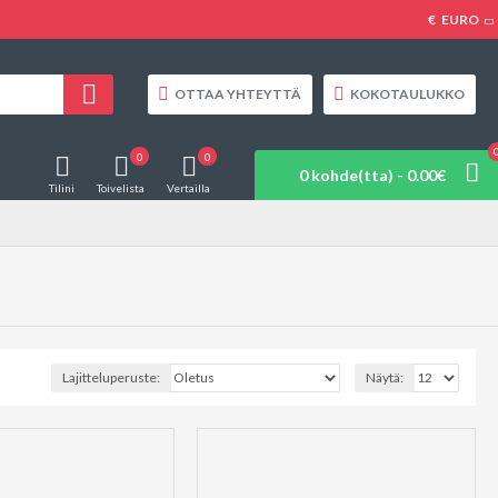
€
EURO
OTTAA YHTEYTTÄ
KOKOTAULUKKO
0
0
0 kohde(tta) - 0.00€
Tilini
Toivelista
Vertailla
Lajitteluperuste:
Näytä: