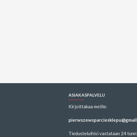
ASIAKASPALVELU
Kirjoittakaa meille:
pierwszewsparciesklepu@gmail
Tiedusteluihisi vastataan 24 tunni