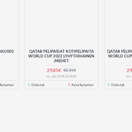
 SKU001
QATAR PELIPAIDAT KOTIPELIPAITA
QATAR PELIP
WORLD CUP 2022 LYHYTHIHAINEN
WORLD CUP 
,MIEHET
29.85€
29
82.35€
sis. alv 24 %:29.85€
sis
 kysymys
Osta nyt
Kysy kysymys
Osta nyt