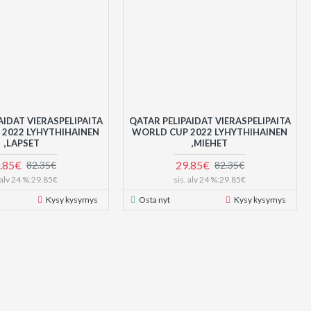
AIDAT VIERASPELIPAITA
QATAR PELIPAIDAT VIERASPELIPAITA
2022 LYHYTHIHAINEN
WORLD CUP 2022 LYHYTHIHAINEN
,LAPSET
,MIEHET
.85€
29.85€
82.35€
82.35€
. alv 24 %:29.85€
sis. alv 24 %:29.85€
Kysy kysymys
Osta nyt
Kysy kysymys