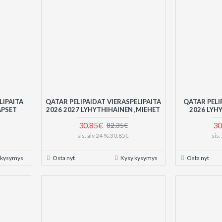
LIPAITA
QATAR PELIPAIDAT VIERASPELIPAITA
QATAR PELI
APSET
2026 2027 LYHYTHIHAINEN ,MIEHET
2026 LYH
30.85€
30
82.35€
sis. alv 24 %:30.85€
sis
 kysymys
Osta nyt
Kysy kysymys
Osta nyt