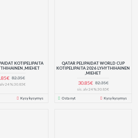
PAIDAT KOTIPELIPAITA
QATAR PELIPAIDAT WORLD CUP
YTHIHAINEN ,MIEHET
KOTIPELIPAITA 2026 LYHYTHIHAINEN
,MIEHET
.85€
82.35€
30.85€
82.35€
. alv 24 %:30.85€
sis. alv 24 %:30.85€
Kysy kysymys
Osta nyt
Kysy kysymys