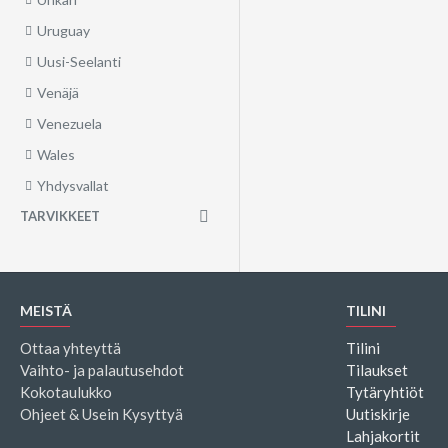
Uruguay
Uusi-Seelanti
Venäjä
Venezuela
Wales
Yhdysvallat
TARVIKKEET
MEISTÄ
TILINI
Ottaa yhteyttä
Tilini
Vaihto- ja palautusehdot
Tilaukset
Kokotaulukko
Tytäryhtiöt
Ohjeet & Usein Kysyttyä
Uutiskirje
Lahjakortit