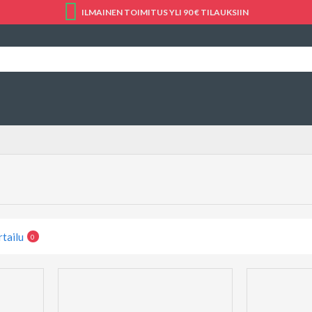
ILMAINEN TOIMITUS YLI 90 € TILAUKSIIN
rtailu
0