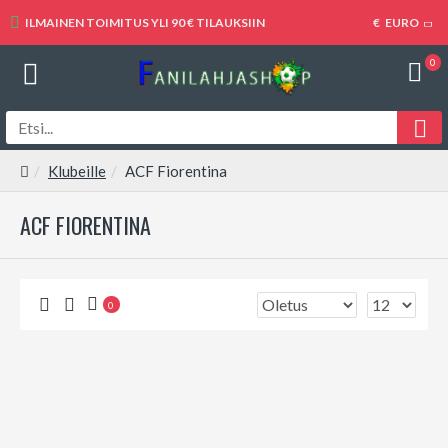
ILMAINEN TOIMITUS YLI 90 € TILAUKSIIN
€
EURO
0
Klubeille
ACF Fiorentina
ACF FIORENTINA
0