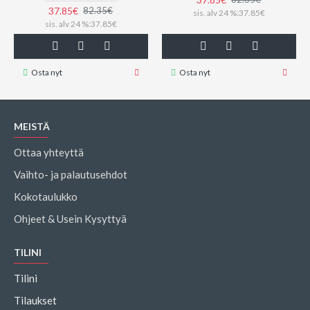
37.85€
82.35€
sis. alv 24 %:37.85€
sis. alv 24 %:37.85€
Osta nyt
Osta nyt
MEISTÄ
Ottaa yhteyttä
Vaihto- ja palautusehdot
Kokotaulukko
Ohjeet & Usein Kysyttyä
TILINI
Tilini
Tilaukset