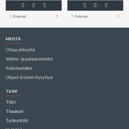
Osta nyt
Osta nyt
MEISTÄ
Ottaa yhteyttä
Vaihto- ja palautusehdot
Kokotaulukko
Ohjeet & Usein Kysyttyä
TILINI
Tilini
Tilaukset
Tytäryhtiöt