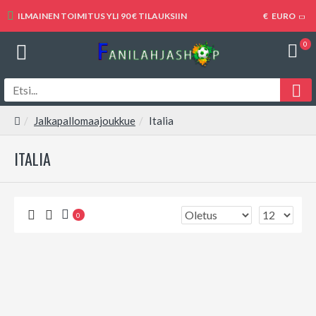
ILMAINEN TOIMITUS YLI 90 € TILAUKSIIN
€
EURO
0
Jalkapallomaajoukkue
Italia
ITALIA
0