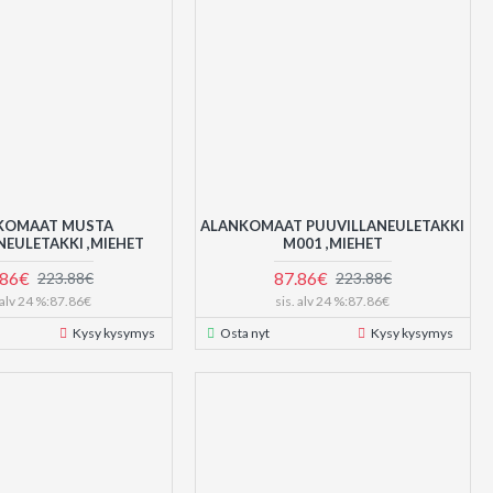
KOMAAT MUSTA
ALANKOMAAT PUUVILLANEULETAKKI
NEULETAKKI ,MIEHET
M001 ,MIEHET
.86€
87.86€
223.88€
223.88€
. alv 24 %:87.86€
sis. alv 24 %:87.86€
Kysy kysymys
Osta nyt
Kysy kysymys