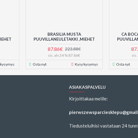
N
BRASILIA MUSTA
CA BOC
IEHET
PUUVILLANEULETAKKI ,MIEHET
PUUVILLA
87.86€
87
223.88€
sis. alv 24 %:87.86€
sis
 kysymys
Osta nyt
Kysy kysymys
Osta nyt
ASIAKASPALVELU
Kirjoittakaa meille:
pierwszewsparciesklepu@gmail
Tiedusteluihisi vastataan 24 tunni