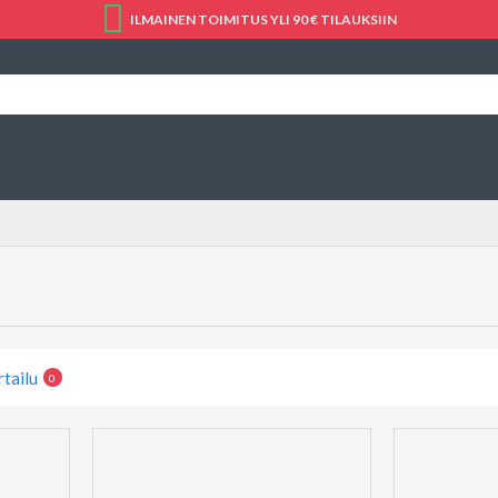
ILMAINEN TOIMITUS YLI 90 € TILAUKSIIN
rtailu
0