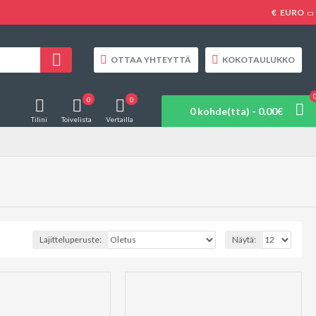
€
EURO
OTTAA YHTEYTTÄ
KOKOTAULUKKO
0
0
0 kohde(tta) - 0.00€
Tilini
Toivelista
Vertailla
Lajitteluperuste:
Näytä: