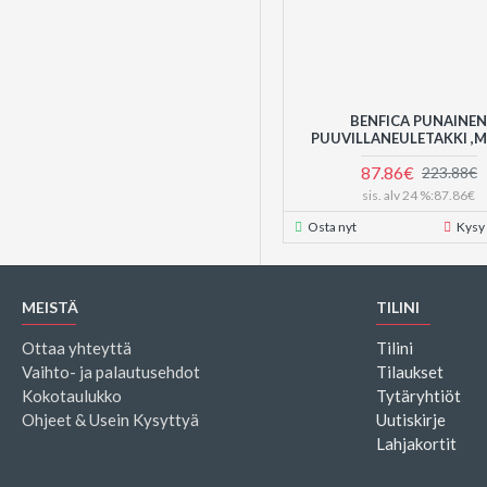
BENFICA PUNAINE
PUUVILLANEULETAKKI ,M
87.86€
223.88€
sis. alv 24 %:87.86€
Osta nyt
Kysy
MEISTÄ
TILINI
Ottaa yhteyttä
Tilini
Vaihto- ja palautusehdot
Tilaukset
Kokotaulukko
Tytäryhtiöt
Ohjeet & Usein Kysyttyä
Uutiskirje
Lahjakortit