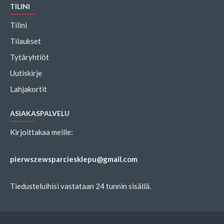
TILINI
Tilini
Tilaukset
Tytäryhtiöt
Uutiskirje
Lahjakortit
ASIAKASPALVELU
Kirjoittakaa meille:
pierwszewsparciesklepu@gmail.com
Tiedusteluihisi vastataan 24 tunnin sisällä.