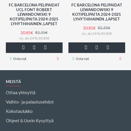
FC BARCELONA PELIPAIDAT
FC BARCELONA PELIPAIDAT
UCL FONT ROBERT
LEWANDOWSKI 9
LEWANDOWSKI 9
KOTIPELIPAITA 2024-2025
KOTIPELIPAITA 2024-2025
LYHYTHIHAINEN ,LAPSET
LYHYTHIHAINEN ,LAPSET
30.85€
82.35€
30.85€
82.35€
sis. alv 24 %:30.85€
sis. alv 24 %:30.85€
Osta nyt
Osta nyt
MEISTÄ
Ottaa yhteyttä
Vaihto- ja palautusehdot
Kokotaulukko
Ohjeet & Usein Kysyttyä