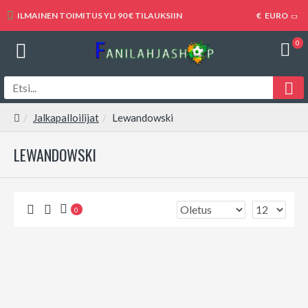
ILMAINEN TOIMITUS YLI 90 € TILAUKSIIN
€
EURO
0
Jalkapalloilijat
Lewandowski
LEWANDOWSKI
0