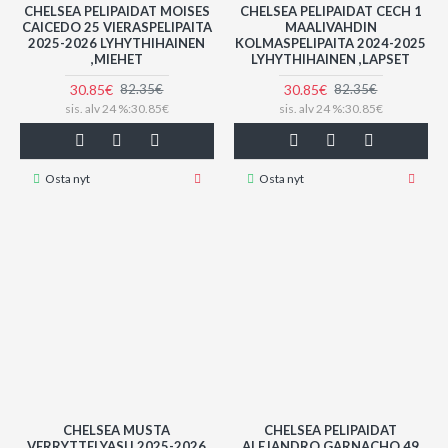
CHELSEA PELIPAIDAT MOISES
CHELSEA PELIPAIDAT CECH 1
CAICEDO 25 VIERASPELIPAITA
MAALIVAHDIN
2025-2026 LYHYTHIHAINEN
KOLMASPELIPAITA 2024-2025
,MIEHET
LYHYTHIHAINEN ,LAPSET
30.85€
30.85€
82.35€
82.35€
sis. alv 24 %:30.85€
sis. alv 24 %:30.85€
Osta nyt
Osta nyt
CHELSEA MUSTA
CHELSEA PELIPAIDAT
VERRYTTELYASU 2025-2026
ALEJANDRO GARNACHO 49