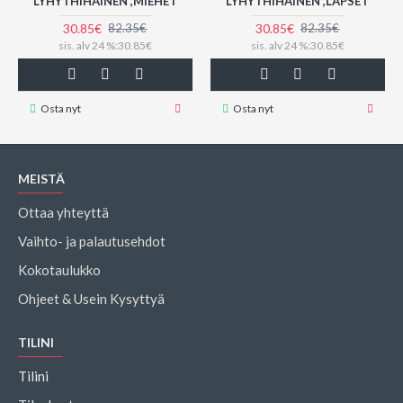
LYHYTHIHAINEN ,MIEHET
LYHYTHIHAINEN ,LAPSET
30.85€
30.85€
82.35€
82.35€
sis. alv 24 %:30.85€
sis. alv 24 %:30.85€
Osta nyt
Osta nyt
MEISTÄ
Ottaa yhteyttä
Vaihto- ja palautusehdot
Kokotaulukko
Ohjeet & Usein Kysyttyä
TILINI
Tilini