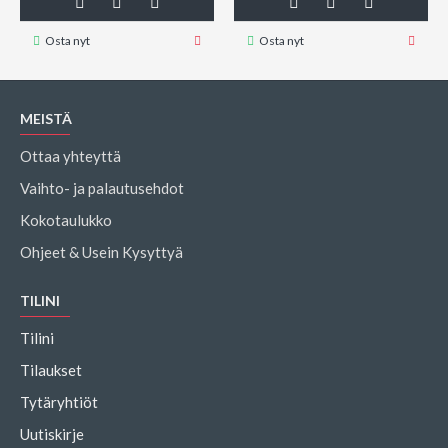
Osta nyt
Osta nyt
MEISTÄ
Ottaa yhteyttä
Vaihto- ja palautusehdot
Kokotaulukko
Ohjeet & Usein Kysyttyä
TILINI
Tilini
Tilaukset
Tytäryhtiöt
Uutiskirje