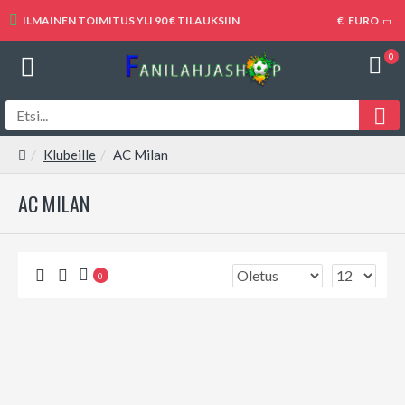
ILMAINEN TOIMITUS YLI 90 € TILAUKSIIN
€
EURO
0
Klubeille
AC Milan
AC MILAN
0