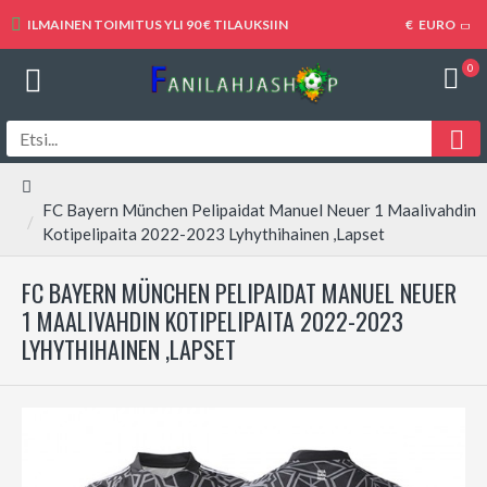
ILMAINEN TOIMITUS YLI 90 € TILAUKSIIN
€
EURO
0
FC Bayern München Pelipaidat Manuel Neuer 1 Maalivahdin
Kotipelipaita 2022-2023 Lyhythihainen ,Lapset
FC BAYERN MÜNCHEN PELIPAIDAT MANUEL NEUER
1 MAALIVAHDIN KOTIPELIPAITA 2022-2023
LYHYTHIHAINEN ,LAPSET