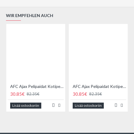
WIR EMPFEHLEN AUCH
AFC Ajax Pelipaidat Kotipelipaita 2026-2027 Lyhythihainen ,Lapset
AFC Ajax Pelipaidat Kotipelipaita 2026-2027 Lyhythihainen ,Miehet
30.85€
30.85€
82.35€
82.35€
Lisää ostoskoriin
Lisää ostoskoriin