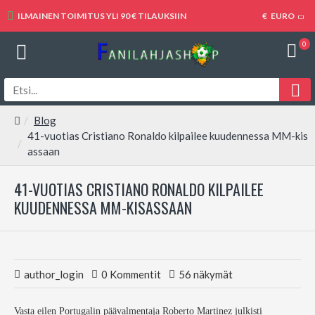
ILMAINEN TOIMITUS YLI 90 € TILAUKSIIN
€
EURO
0
Blog
41-vuotias Cristiano Ronaldo kilpailee kuudennessa MM-kis
assaan
41-VUOTIAS CRISTIANO RONALDO KILPAILEE
KUUDENNESSA MM-KISASSAAN
author_login
0 Kommentit
56 näkymät
Vasta eilen Portugalin päävalmentaja Roberto Martinez julkisti