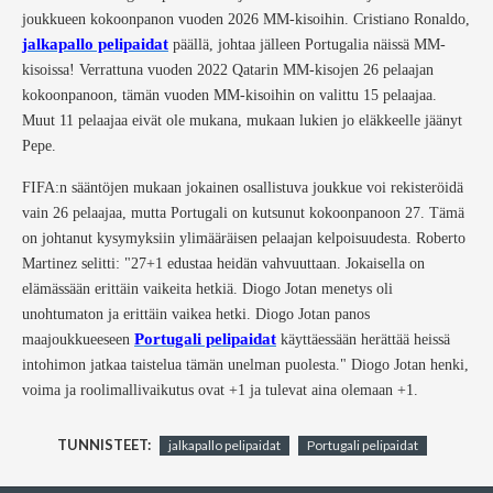
joukkueen kokoonpanon vuoden 2026 MM-kisoihin. Cristiano Ronaldo,
jalkapallo pelipaidat
päällä, johtaa jälleen Portugalia näissä MM-
kisoissa! Verrattuna vuoden 2022 Qatarin MM-kisojen 26 pelaajan
kokoonpanoon, tämän vuoden MM-kisoihin on valittu 15 pelaajaa.
Muut 11 pelaajaa eivät ole mukana, mukaan lukien jo eläkkeelle jäänyt
Pepe.
FIFA:n sääntöjen mukaan jokainen osallistuva joukkue voi rekisteröidä
vain 26 pelaajaa, mutta Portugali on kutsunut kokoonpanoon 27. Tämä
on johtanut kysymyksiin ylimääräisen pelaajan kelpoisuudesta. Roberto
Martinez selitti: "27+1 edustaa heidän vahvuuttaan. Jokaisella on
elämässään erittäin vaikeita hetkiä. Diogo Jotan menetys oli
unohtumaton ja erittäin vaikea hetki. Diogo Jotan panos
Portugali pelipaidat
maajoukkueeseen
käyttäessään herättää heissä
intohimon jatkaa taistelua tämän unelman puolesta." Diogo Jotan henki,
voima ja roolimallivaikutus ovat +1 ja tulevat aina olemaan +1.
TUNNISTEET:
jalkapallo pelipaidat
Portugali pelipaidat