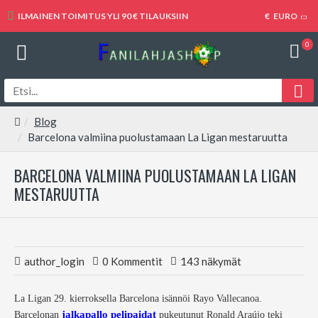
ILMAINEN TOIMITUS YLI 90 € TILAUKSIIN
€
EURO
0
Blog
Barcelona valmiina puolustamaan La Ligan mestaruutta
BARCELONA VALMIINA PUOLUSTAMAAN LA LIGAN
MESTARUUTTA
author_login
0 Kommentit
143 näkymät
La Ligan 29. kierroksella Barcelona isännöi Rayo Vallecanoa.
jalkapallo pelipaidat
Barcelonan
pukeutunut Ronald Araújo teki