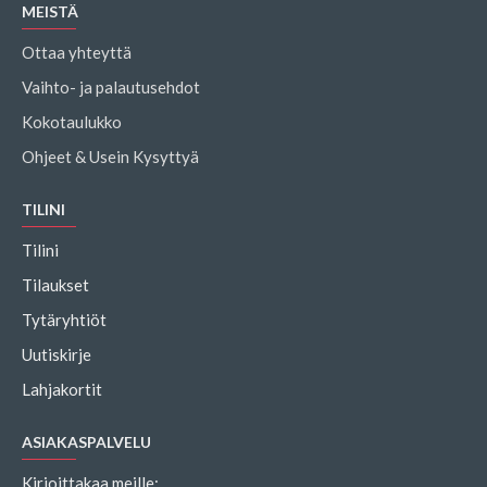
MEISTÄ
Ottaa yhteyttä
Vaihto- ja palautusehdot
Kokotaulukko
Ohjeet & Usein Kysyttyä
TILINI
Tilini
Tilaukset
Tytäryhtiöt
Uutiskirje
Lahjakortit
ASIAKASPALVELU
Kirjoittakaa meille: