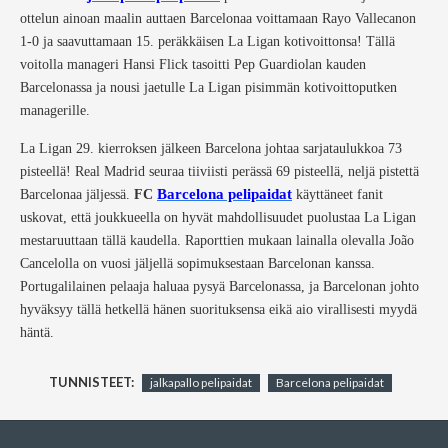
ottelun ainoan maalin auttaen Barcelonaa voittamaan Rayo Vallecanon
1-0 ja saavuttamaan 15. peräkkäisen La Ligan kotivoittonsa! Tällä
voitolla manageri Hansi Flick tasoitti Pep Guardiolan kauden
Barcelonassa ja nousi jaetulle La Ligan pisimmän kotivoittoputken
managerille.
La Ligan 29. kierroksen jälkeen Barcelona johtaa sarjataulukkoa 73
pisteellä! Real Madrid seuraa tiiviisti perässä 69 pisteellä, neljä pistettä
Barcelona pelipaidat
Barcelonaa jäljessä.
FC
käyttäneet fanit
uskovat, että joukkueella on hyvät mahdollisuudet puolustaa La Ligan
mestaruuttaan tällä kaudella. Raporttien mukaan lainalla olevalla João
Cancelolla on vuosi jäljellä sopimuksestaan ​​Barcelonan kanssa.
Portugalilainen pelaaja haluaa pysyä Barcelonassa, ja Barcelonan johto
hyväksyy tällä hetkellä hänen suorituksensa eikä aio virallisesti myydä
häntä.
TUNNISTEET:
jalkapallo pelipaidat
Barcelona pelipaidat