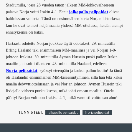
Stadiumilla, jossa 28 vuoden tauon jälkeen MM-lohkovaiheeseen
jalkapallo pelipaidat
palaava Norja voitti Irakin 4-1. Fanit
olivat
haltioissaan voitosta. Tämä on ensimmäinen kerta Norjan historiassa,
kun he ovat tehneet neljä maalia yhdessä MM-ottelussa; heidän aiempi
ennätyksensä oli kaksi.
Hartaasti odotettu Norjan joukkue täytti odotukset. 29. minuutilla
Erling Haaland teki ensimmäisen MM-maalinsa ja vei Norjan 1-0-
johtoon Irakista. 39. minuutilla Aymen Hussein puski pallon Irakin
maaliin ja tasoitti tilanteen. 43. minuutilla Haaland, edelleen
Norja pelipaidat
, syöksyi eteenpäin ja laukoi pallon kotiin! Ja tämä
oli Haalandin ensimmäinen MM-kisaesiintyminen, sillä hän teki kaksi
maalia debyyttiottelussaan ja vei Norjan johtoon. Aymen Hussein teki
lisäajalla virheen purkauksessa, mikä johti omaan maaliin. Ottelu
päättyi Norjan voittoon Irakista 4-1, mikä varmisti voittoisan alun!
TUNNISTEET:
jalkapallo pelipaidat
Norja pelipaidat