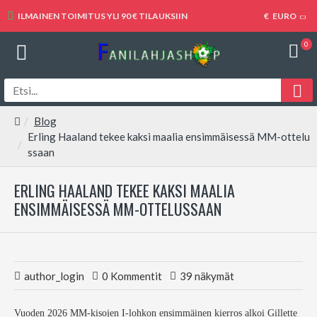
ILMAINEN TOIMITUS YLI 90 € TILAUKSIIN
€
EURO
0
Blog
Erling Haaland tekee kaksi maalia ensimmäisessä MM-ottelu
ssaan
ERLING HAALAND TEKEE KAKSI MAALIA
ENSIMMÄISESSÄ MM-OTTELUSSAAN
author_login
0 Kommentit
39 näkymät
Vuoden 2026 MM-kisojen I-lohkon ensimmäinen kierros alkoi Gillette