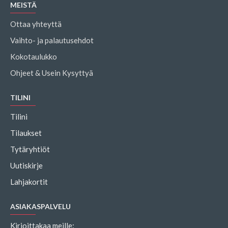
MEISTÄ
Ottaa yhteyttä
Vaihto- ja palautusehdot
Kokotaulukko
Ohjeet & Usein Kysyttyä
TILINI
Tilini
Tilaukset
Tytäryhtiöt
Uutiskirje
Lahjakortit
ASIAKASPALVELU
Kirjoittakaa meille: